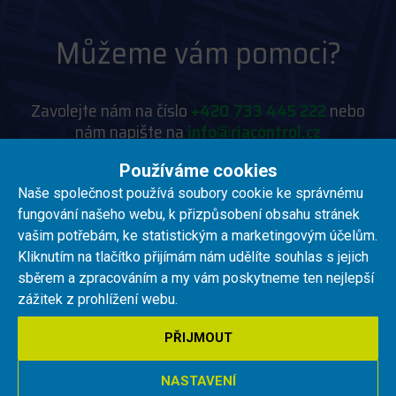
Můžeme vám pomoci?
Zavolejte nám na číslo
+420 733 445 222
nebo
nám napište na
info@riacontrol.cz
Používáme cookies
Naše společnost používá soubory cookie ke správnému
fungování našeho webu, k přizpůsobení obsahu stránek
vašim potřebám, ke statistickým a marketingovým účelům.
Kliknutím na tlačítko přijímám nám udělíte souhlas s jejich
RIA control a.s.
sběrem a zpracováním a my vám poskytneme ten nejlepší
zážitek z prohlížení webu.
O NÁS
PŘIJMOUT
PRO AKCIONÁŘE
NASTAVENÍ
SLOVNÍK POJMŮ