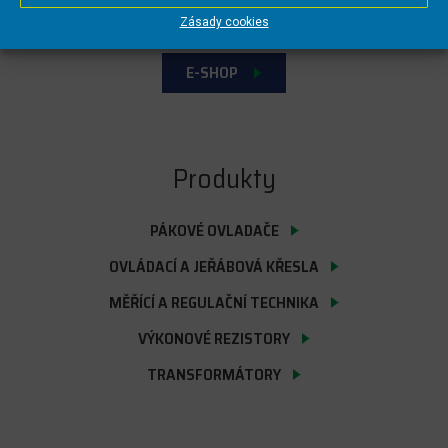
ZÁSADY COOKIES
Zásady cookies
E-SHOP
Produkty
PÁKOVÉ OVLADAČE
OVLÁDACÍ A JEŘÁBOVÁ KŘESLA
MĚŘÍCÍ A REGULAČNÍ TECHNIKA
VÝKONOVÉ REZISTORY
TRANSFORMÁTORY