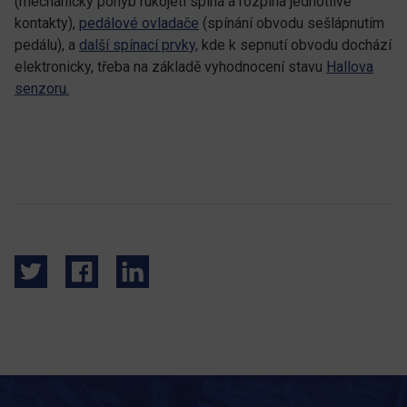
(mechanický pohyb rukojeti spíná a rozpíná jednotlivé
kontakty),
pedálové ovladače
(spínání obvodu sešlápnutím
pedálu), a
další spínací prvky,
kde k sepnutí obvodu dochází
elektronicky, třeba na základě vyhodnocení stavu
Hallova
senzoru.