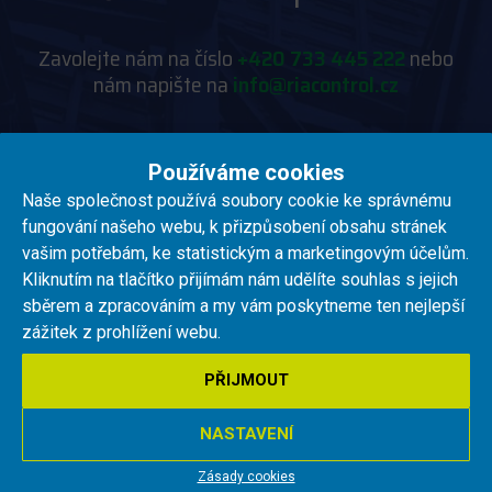
Zavolejte nám na číslo
+420 733 445 222
nebo
nám napište na
info@riacontrol.cz
Používáme cookies
Naše společnost používá soubory cookie ke správnému
fungování našeho webu, k přizpůsobení obsahu stránek
vašim potřebám, ke statistickým a marketingovým účelům.
RIA control a.s.
Kliknutím na tlačítko přijímám nám udělíte souhlas s jejich
sběrem a zpracováním a my vám poskytneme ten nejlepší
O NÁS
zážitek z prohlížení webu.
PRO AKCIONÁŘE
PŘIJMOUT
SLOVNÍK POJMŮ
NASTAVENÍ
ZÁSADY COOKIES
Zásady cookies