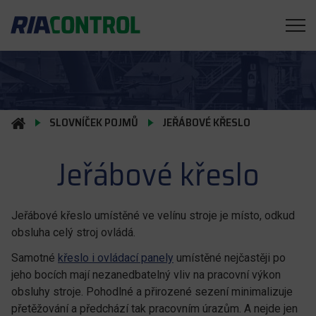
SLOVNÍČEK POJMŮ
JEŘÁBOVÉ KŘESLO
Jeřábové křeslo
Jeřábové křeslo umístěné ve velínu stroje je místo, odkud
obsluha celý stroj ovládá.
Samotné
křeslo i ovládací panely
umístěné nejčastěji po
jeho bocích mají nezanedbatelný vliv na pracovní výkon
obsluhy stroje. Pohodlné a přirozené sezení minimalizuje
přetěžování a předchází tak pracovním úrazům. A nejde jen