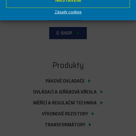
NASTAVENÍ
SLOVNÍK POJMŮ
Zásady cookies
ZÁSADY COOKIES
E-SHOP
Produkty
PÁKOVÉ OVLADAČE
OVLÁDACÍ A JEŘÁBOVÁ KŘESLA
MĚŘÍCÍ A REGULAČNÍ TECHNIKA
VÝKONOVÉ REZISTORY
TRANSFORMÁTORY