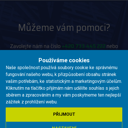
Můžeme vám pomoci?
Zavolejte nám na číslo
+420 733 445 222
nebo
nám napište na
info@riacontrol.cz
Používáme cookies
Naše společnost používá soubory cookie ke správnému
fungování našeho webu, k přizpůsobení obsahu stránek
vašim potřebám, ke statistickým a marketingovým účelům.
Kliknutím na tlačítko přijímám nám udělíte souhlas s jejich
sběrem a zpracováním a my vám poskytneme ten nejlepší
RIA control a.s.
zážitek z prohlížení webu.
O NÁS
PŘIJMOUT
PRO AKCIONÁŘE