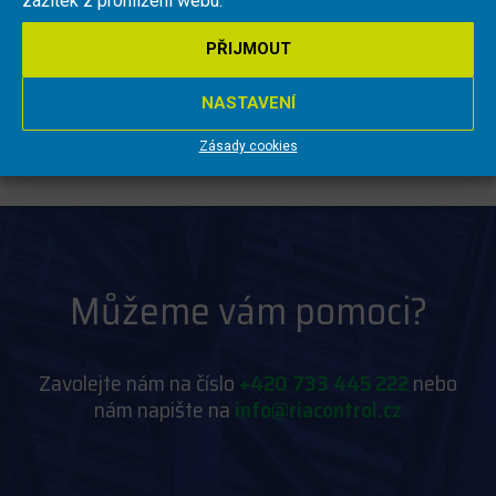
zážitek z prohlížení webu.
obchod@riacontrol.cz
Nebo nám napište
PŘIJMOUT
NASTAVENÍ
Zásady cookies
Můžeme vám pomoci?
Zavolejte nám na číslo
+420 733 445 222
nebo
nám napište na
info@riacontrol.cz