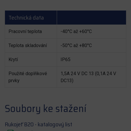
Technická data
Pracovní teplota
-40°C až +60°C
Teplota skladování
-50°C až +80°C
Krytí
IP65
Použité doplňkové
1,5A 24 V DC 13 (0,1A 24 V
prvky
DC13)
Soubory ke stažení
Rukojeť B20 - katalogový list