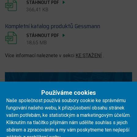
STÁHNOUT PDF
366,41 KB
Kompletní katalog produktů Gessmann
STÁHNOUT PDF
18,65 MB
Více informací naleznete v sekci
KE STAŽENÍ
.
Netrapte se s manuálem a
Používáme cookies
raději nám zavolejte!
Naše společnost používá soubory cookie ke správnému
fungování našeho webu, k přizpůsobení obsahu stránek
vašim potřebám, ke statistickým a marketingovým účelům.
Nemůžete najít co potřebujete? Ozvěte se nám,
Kliknutím na tlačítko přijímám nám udělíte souhlas s jejich
rádi vám poradíme a zodpovíme veškeré dotazy.
sběrem a zpracováním a my vám poskytneme ten nejlepší
+420 733 445 222
Zavolejte nám na číslo