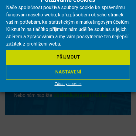
Více informací naleznete v sekci
KE STAŽENÍ .
Naše společnost používá soubory cookie ke správnému
fungování našeho webu, k přizpůsobení obsahu stránek
vašim potřebám, ke statistickým a marketingovým účelům.
Kliknutím na tlačítko přijímám nám udělíte souhlas s jejich
sběrem a zpracováním a my vám poskytneme ten nejlepší
Netrapte se s manuálem a
zážitek z prohlížení webu.
raději nám zavolejte!
PŘIJMOUT
Nemůžete najít co potřebujete? Ozvěte se nám,
NASTAVENÍ
rádi vám poradíme a zodpovíme veškeré dotazy.
+420 733 445 222
Zavolejte nám na číslo
Zásady cookies
obchod@riacontrol.cz
Nebo nám napište