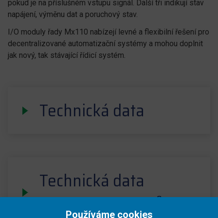
pokud je na příslušném vstupu signál. Další tři indikují stav
napájení, výměnu dat a poruchový stav.
I/O moduly řady Mx110 nabízejí levné a flexibilní řešení pro
decentralizované automatizační systémy a mohou doplnit
jak nový, tak stávající řídicí systém.
Technická data
Technická data
digitálních vstupů
Používáme cookies