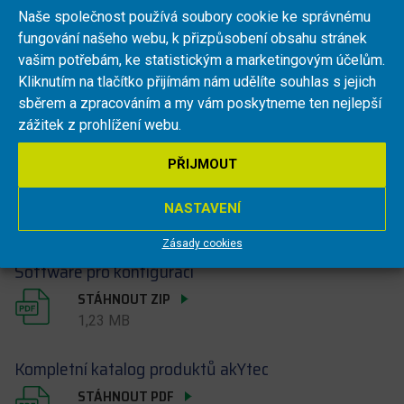
Naše společnost používá soubory cookie ke správnému
fungování našeho webu, k přizpůsobení obsahu stránek
vašim potřebám, ke statistickým a marketingovým účelům.
Kliknutím na tlačítko přijímám nám udělíte souhlas s jejich
sběrem a zpracováním a my vám poskytneme ten nejlepší
Soubory ke stažení
zážitek z prohlížení webu.
PŘIJMOUT
Návod pro obsluhu MV110-16DN
STÁHNOUT PDF
NASTAVENÍ
946,14 KB
Zásady cookies
Software pro konfiguraci
STÁHNOUT ZIP
1,23 MB
Kompletní katalog produktů akYtec
STÁHNOUT PDF