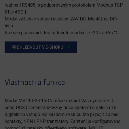
rozhraní RS485, s podporovaným protokolem Modbus TCP
RTU/ASCII.
Modul vyžaduje vstupní napájení 24V DC. Montáž na DIN
lištu.
Rozsah pracovních teplot tohoto modulu je -20 až +55 °C.
PROHLÉDNOUT V E-SHOPU
Vlastnosti a funkce
Modul MV110-24.16DN může rozšířit Váš systém PLC
nebo DCS (Decentralizovaný řídicí systém) o dalších 16
digitálních vstupů. Ke každému vstupu lze připojit spínací
kontakty, NPN i PNP tranzistory. Zařízení je konfigurováno
pomocí uživatelsky přívětivého software „MX110